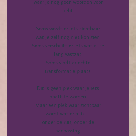
waar je nog geen woorden voor
hebt.
Soms wordt er iets zichtbaar
wat je zelf nog niet kon zien.
Soms verschuift er iets wat al te
lang vastzat.
Soms vindt er echte
transformatie plaats.
Dit is geen plek waar je iets
hoeft te worden.
Maar een plek waar zichtbaar
wordt wat er al is —
onder de ruis, onder de
aanpassing.