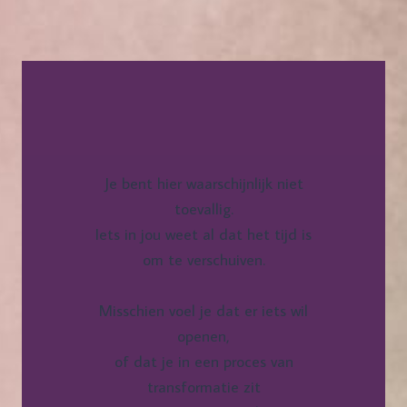
Je bent hier waarschijnlijk niet
toevallig.
Iets in jou weet al dat het tijd is
om te verschuiven.
Misschien voel je dat er iets wil
openen,
of dat je in een proces van
transformatie zit