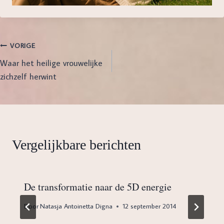
Bericht
VORIGE
Waar het heilige vrouwelijke
navigatie
zichzelf herwint
Vergelijkbare berichten
De transformatie naar de 5D energie
Door
Natasja Antoinetta Digna
12 september 2014