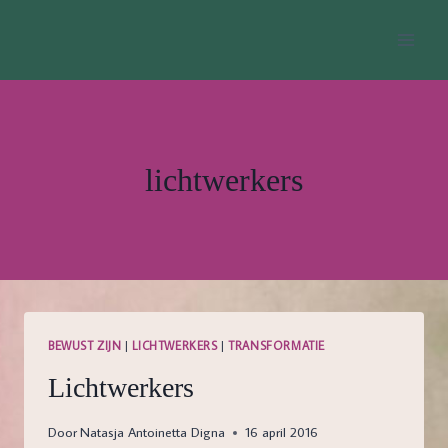
Doorgaan
naar
inhoud
lichtwerkers
BEWUST ZIJN
|
LICHTWERKERS
|
TRANSFORMATIE
Lichtwerkers
Door
Natasja Antoinetta Digna
16 april 2016